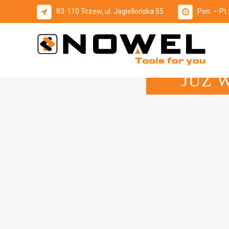
83-110 Tczew, ul. Jagiellońska 55
Pon. – Pt.
JUŻ 