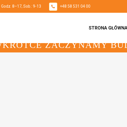
: Godz. 8–17, Sob.: 9-13
+48 58 531 04 00
STRONA GŁÓWN
WKRÓTCE ZACZYNAMY B