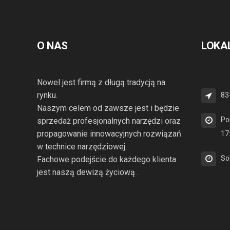
O NAS
LOKA
Nowel jest firmą z długą tradycją na
rynku.
83
Naszym celem od zawsze jest i będzie
Po
sprzedaż profesjonalnych narzędzi oraz
propagowanie innowacyjnych rozwiązań
17
w technice narzędziowej.
So
Fachowe podejście do każdego klienta
jest naszą dewizą życiową .