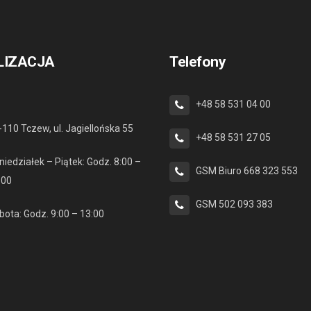
LIZACJA
Telefony
+48 58 531 04 00
-110 Tczew, ul. Jagiellońska 55
+48 58 531 27 05
niedziałek – Piątek: Godz. 8:00 –
GSM Biuro 668 323 553
:00
GSM 502 093 383
bota: Godz. 9:00 – 13:00